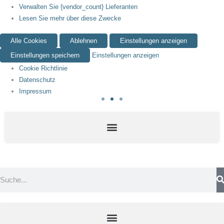
Verwalten Sie {vendor_count} Lieferanten
Lesen Sie mehr über diese Zwecke
Alle Cookies
Ablehnen
Einstellungen anzeigen
Einstellungen speichern
Einstellungen anzeigen
Cookie Richtlinie
Datenschutz
Impressum
Suche
Menü