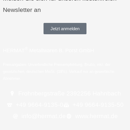
Newsletter an
Jetzt anmelden
®
HERMAT
Metallwaren B. Porst GmbH
Preisangaben: Unverbindliche Preisempfehlung, Brutto, inkl. der
gesetzlichen, deutschen MwSt. (19%). Verkauf nur an gewerbliche
Abnehmer.
Frohnbergstraße 23
92256 Hahnbach
+49 9664-9135-0
+49 9664-9135-50
info@hermat.de
www.hermat.de