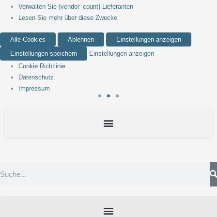
Verwalten Sie {vendor_count} Lieferanten
Lesen Sie mehr über diese Zwecke
Alle Cookies
Ablehnen
Einstellungen anzeigen
Einstellungen speichern
Einstellungen anzeigen
Cookie Richtlinie
Datenschutz
Impressum
Suche
Menü