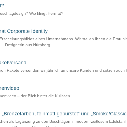
t?
 Beschlagdesign? Wie klingt Hermat?
at Corporate Identity
s Erscheinungsbildes eines Unternehmens. Wir stellen Ihnen die Frau hi
ch – Designerin aus Nürnberg.
aketversand
llion Pakete versenden wir jährlich an unsere Kunden und setzen auch h
menvideo
nvideo – der Blick hinter die Kulissen.
 „Bronzefarben, feinmatt gebürstet“ und „Smoke/Classic
ächen als Ergänzung zu den Beschlägen in modern-zeitlosem Edelstahl 