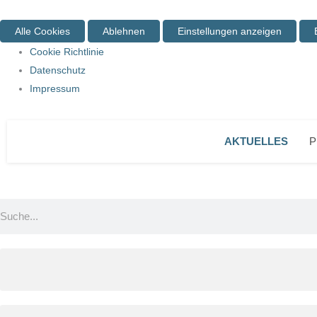
Alle Cookies
Ablehnen
Einstellungen anzeigen
Cookie Richtlinie
Datenschutz
Impressum
AKTUELLES
P
Suche
Menü